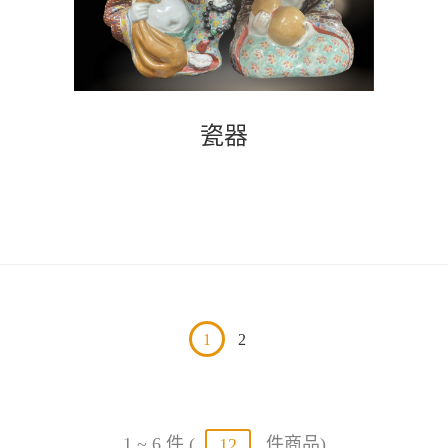
瓷器
1
2
1 ~ 6 件 (
件商品)
12