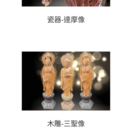
瓷器-達摩像
木雕-三聖像