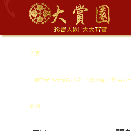
首頁
> 關於我們-大賞園, 高雄 古董收購, 高雄 勞力
雕刻