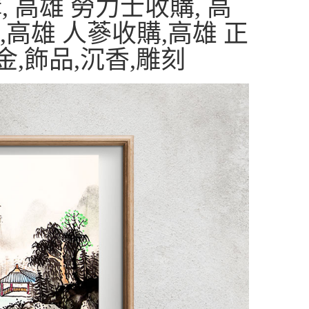
 高雄 勞力士收購, 高
,高雄 人蔘收購,高雄 正
金,飾品,沉香,雕刻