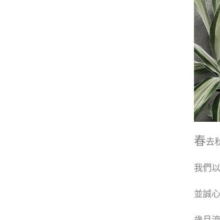
春
去
我們
並誠