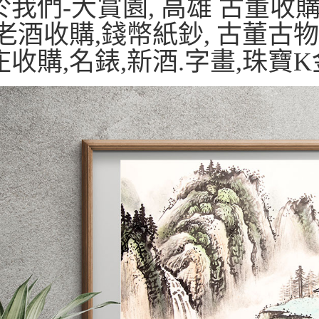
我們-大賞園, 高雄 古董收購,
 老酒收購,錢幣紙鈔, 古董古物
庄收購,名錶,新酒.字畫,珠寶K