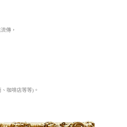
，
遠流傳，
商、咖啡店等等)。