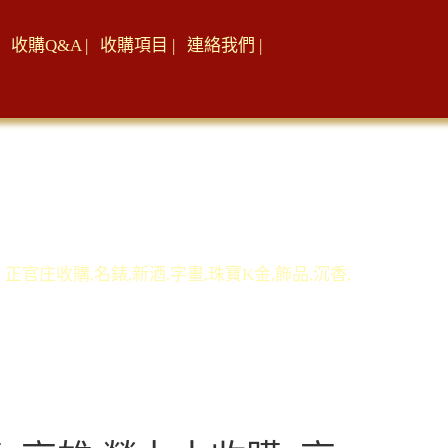
收購Q&A |
收購項目 |
連絡我們 |
 正官庄收購,名錶,新酒.字畫,珠寶K金,飾品,沉香,