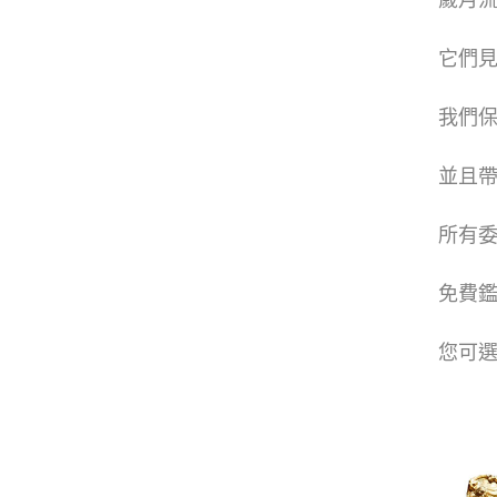
歲月
它們
我們
並且
所有
免費鑑
您可選