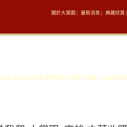
關於大賞園 |
最新消息 |
典藏欣賞 |
士收購, 高雄 老酒收購,錢幣紙鈔, 古董古物,高雄 人蔘收購,高雄