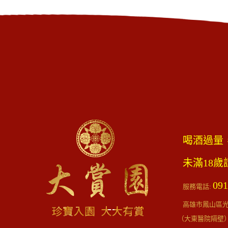
喝酒過量
未滿18
091
服務電話:
高雄市鳳山區光遠
（大東醫院隔壁