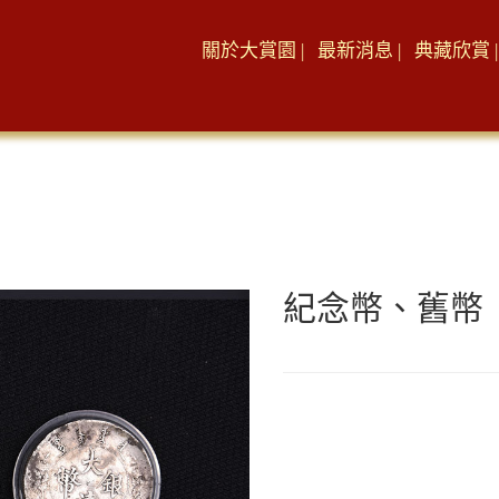
關於大賞園 |
最新消息 |
典藏欣賞 |
紀念幣、舊幣