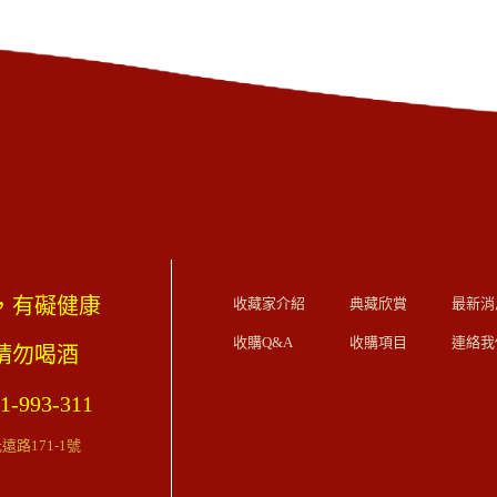
，有礙健康
收藏家介紹
典藏欣賞
最新消
收購Q&A
收購項目
連絡我
歲請勿喝酒
1-993-311
路171-1號
）