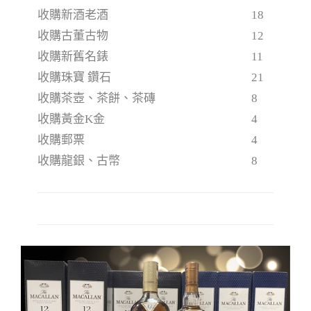
收購新酒老酒
18
收購古董古物
12
收購新舊名錶
11
收購珠寶 鑽石
21
收購茶壺、茶餅、茶磚
8
收購黃金K金
4
收購郵票
4
收購龍銀、古幣
8