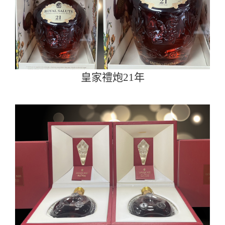
皇家禮炮21年