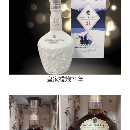
皇家禮炮21年