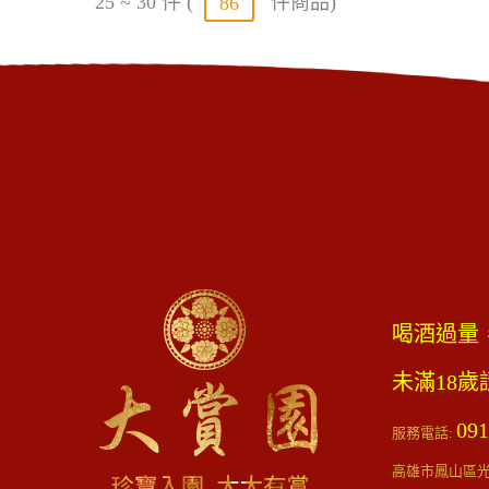
25 ~ 30 件 (
件商品)
86
喝酒過量
未滿18
091
服務電話:
高雄市鳳山區光遠