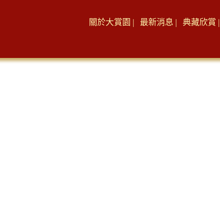
關於大賞園 |
最新消息 |
典藏欣賞 |