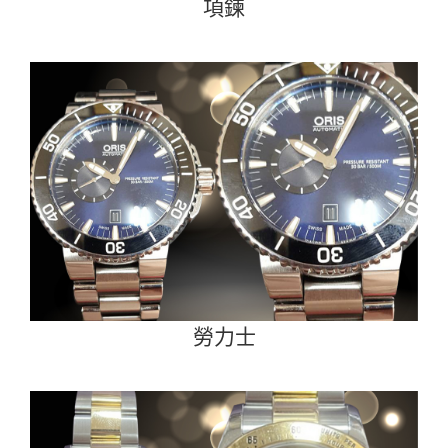
項鍊
勞力士