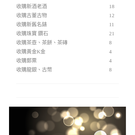
收購新酒老酒
18
收購古董古物
12
收購新舊名錶
11
收購珠寶 鑽石
21
收購茶壺、茶餅、茶磚
8
收購黃金K金
4
收購郵票
4
收購龍銀、古幣
8