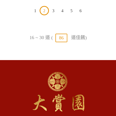
1
2
3
4
5
6
16 ~ 30 道 (
道佳餚)
86