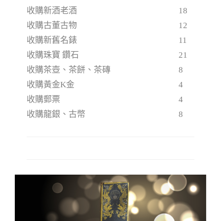
收購新酒老酒
18
收購古董古物
12
收購新舊名錶
11
收購珠寶 鑽石
21
收購茶壺、茶餅、茶磚
8
收購黃金K金
4
收購郵票
4
收購龍銀、古幣
8