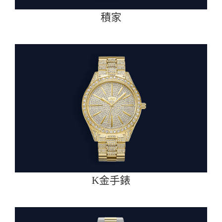
積家
K金手錶