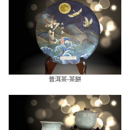
普洱茶-茶餅