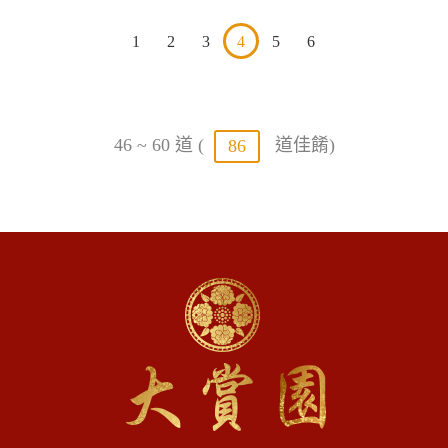
1
2
3
4
5
6
46 ~ 60 道 (
道佳餚)
86