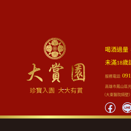
喝酒過量
未滿18
091
服務電話:
高雄市鳳山區光遠
（大東醫院隔壁