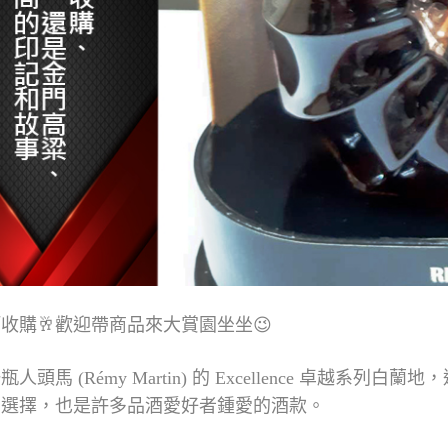
酒
收購🥂歡迎帶商品來大賞園坐坐😉
瓶人頭馬 (Rémy Martin) 的 Excellence 卓
門選擇，也是許多品酒愛好者鍾愛的酒款。