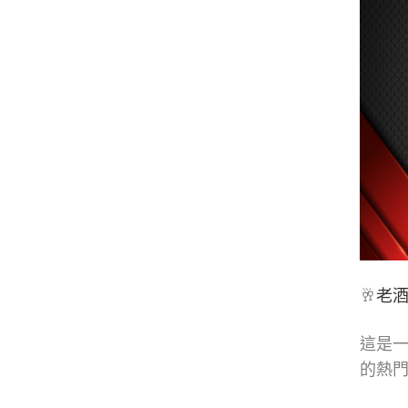
🥂
老
這是一
的熱