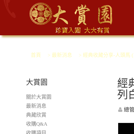
首頁
> 最新消息
> 經典收藏分享-人頭馬 (Rém
經典
大賞園
列
關於大賞園
最新消息
總
典藏欣賞
收購Q&A
收購項目