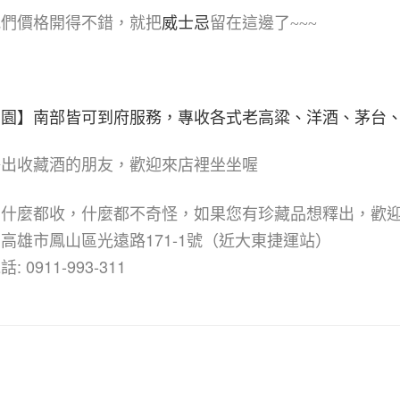
我們價格開得不錯，就把
威士忌
留在這邊了~~~
賞園】南部皆可到府服務，專收各式老高粱、洋酒、茅台
釋出收藏酒的朋友，歡迎來店裡坐坐喔
園什麼都收，什麼都不奇怪，如果您有珍藏品想釋出，歡
高雄市鳳山區光遠路171-1號（近大東捷運站）
: 0911-993-311