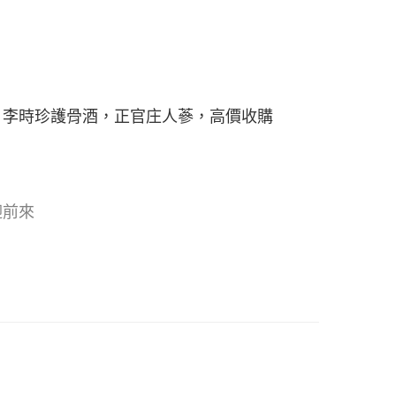
、李時珍護骨酒，正官庄人蔘，高價收購
迎前來