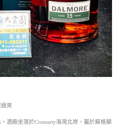
藏過來
忌
。酒廠坐落於Cromarty海灣北岸，屬於蘇格蘭