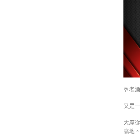
🥂老
又是
大摩從
高地