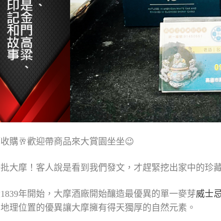
酒收購🥂歡迎帶商品來大賞園坐坐😉
一批大摩！客人說是看到我們發文，才趕緊挖出家中的珍
1839年開始，大摩酒廠開始釀造最優異的單一麥芽
威士
。地理位置的優異讓大摩擁有得天獨厚的自然元素。