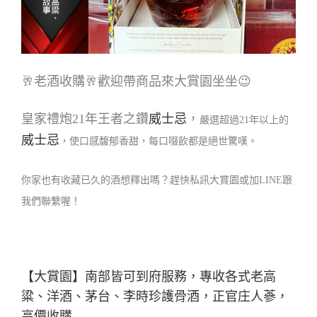
🥂老酒收購🥂歡迎帶商品來大賞園坐坐😉
皇家禮炮21年王者之鑽
威士忌
，
嚴選超過21年以上的
威士忌
，使口感馥郁香甜，每口啜飲都是絕世驚嘆。
你家也有收藏已久的酒想釋出嗎？趕快私訊大賞園或加LINE跟
我們聯繫喔！
【大賞園】南部皆可到府服務，專收各式老高
粱、洋酒、茅台、李時珍護骨酒，正官庄人蔘，
高價收購