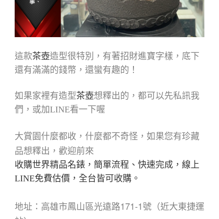
這款
茶壺
造型很特別，有著招財進寶字樣，底下
還有滿滿的錢幣，還蠻有趣的！
如果家裡有造型
茶壺
想釋出的，都可以先私訊我
們，或加LINE看一下喔
大賞園什麼都收，什麼都不奇怪，如果您有珍藏
品想釋出，歡迎前來
收購世界精品名錶，簡單流程、快速完成，線上
LINE免費估價，全台皆可收購。
地址：高雄市鳳山區光遠路171-1號（近大東捷運