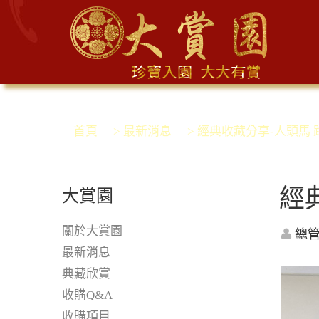
首頁
> 最新消息
> 經典收藏分享-人頭馬
經
大賞園
關於大賞園
總
最新消息
典藏欣賞
收購Q&A
收購項目