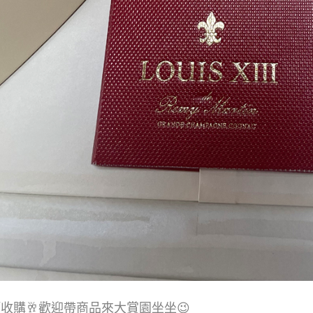
酒
收購🥂歡迎帶商品來大賞園坐坐😉