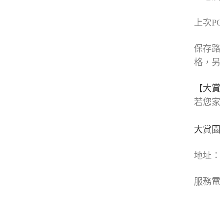
上次P
保存路
格，
【大
若您
大賞
地址：
服務電話: