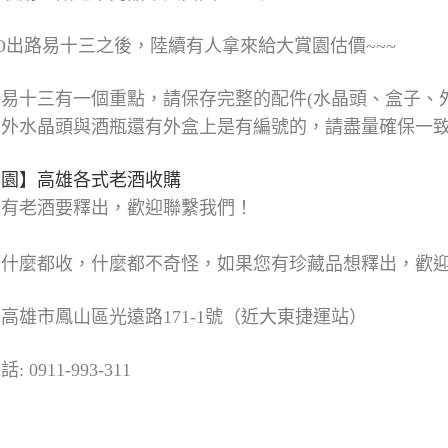
O出路易十三之後，陸續有人拿來給大賞園估價~~~
易十三有一個重點，請保存完整的配件(水晶頭、盒子、
另外水晶頭與酒瓶還有外盒上是有編號的，請盡量確保一
賞園】高雄各式老酒收購
家有老酒要釋出，歡迎聯繫我們！
園
什麼都收，什麼都不奇怪，如果您有珍藏品想釋出，歡
高雄市鳳山區光遠路171-1號（近大東捷運站）
 0911-993-311