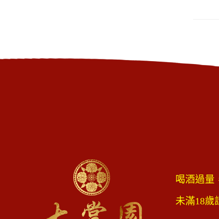
喝酒過量
未滿18